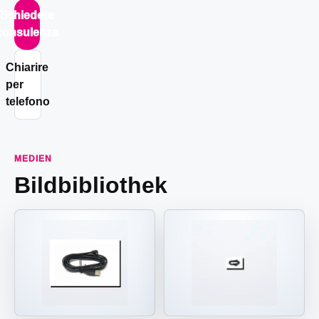
Richiedere
consulenza
Chiarire
per
telefono
MEDIEN
Bildbibliothek