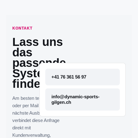
KONTAKT
Lass uns
das
passende
System
+41 76 361 56 97
finden.
info@dynamic-sports-
Am besten telefonisch
gilgen.ch
oder per Mail melden. Die
nächste Ausbaustufe
verbindet diese Anfrage
direkt mit
Kundenverwaltung,