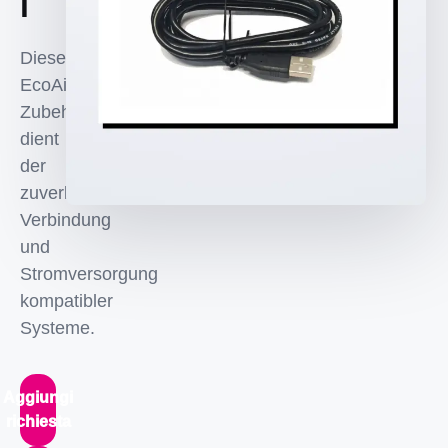
l
Diese
EcoAims
Zubehörkomponente
dient
der
zuverlaessigen
Verbindung
und
Stromversorgung
kompatibler
Systeme.
Aggiungi
richiesta