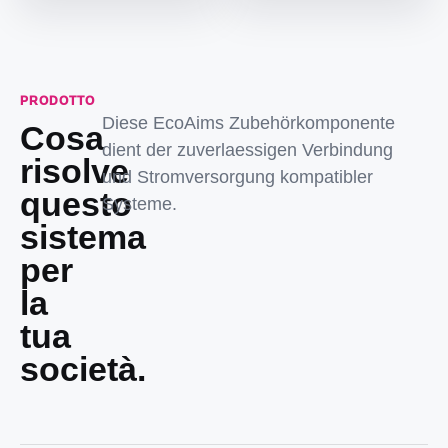
PRODOTTO
Diese EcoAims Zubehörkomponente
Cosa
dient der zuverlaessigen Verbindung
risolve
und Stromversorgung kompatibler
questo
Systeme.
sistema
per
la
tua
società.