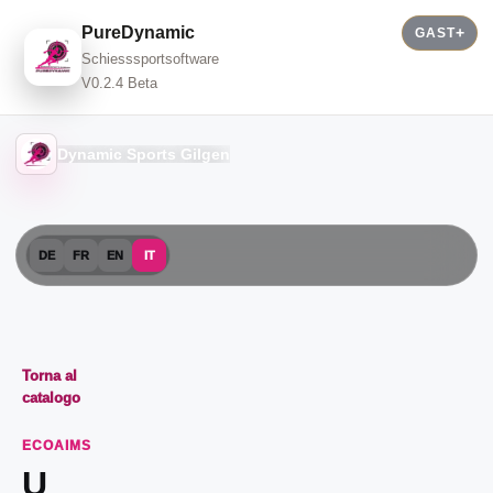
PureDynamic
GAST
Schiesssportsoftware
V0.2.4 Beta
Dynamic Sports Gilgen
DE
FR
EN
IT
Torna al
catalogo
ECOAIMS
U