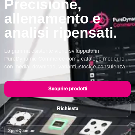
Precisione,
allenamento e
analisi ripensati.
La gamma esistente viene sviluppata in
PureDynamic Commerce come catalogo moderno
con media, download, varianti, stock e consulenza.
Scoprire prodotti
Richiesta
SportQuantum