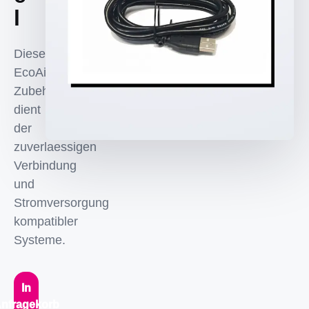
l
Diese
EcoAims
Zubehörkomponente
dient
der
zuverlaessigen
Verbindung
und
Stromversorgung
kompatibler
Systeme.
In
nfragekorb