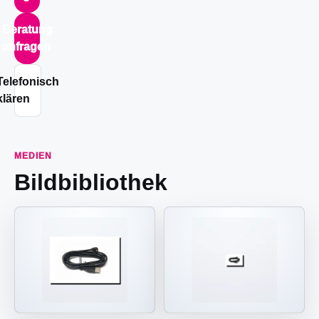
Beratung
anfragen
Telefonisch
klären
MEDIEN
Bildbibliothek