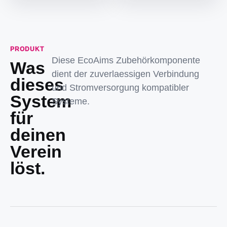
PRODUKT
Diese EcoAims Zubehörkomponente
Was
dient der zuverlaessigen Verbindung
dieses
und Stromversorgung kompatibler
System
Systeme.
für
deinen
Verein
löst.