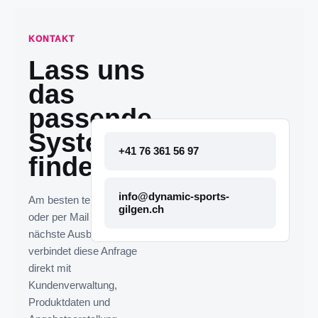
KONTAKT
Lass uns
das
passende
System
+41 76 361 56 97
finden.
info@dynamic-sports-
Am besten telefonisch
gilgen.ch
oder per Mail melden. Die
nächste Ausbaustufe
verbindet diese Anfrage
direkt mit
Kundenverwaltung,
Produktdaten und