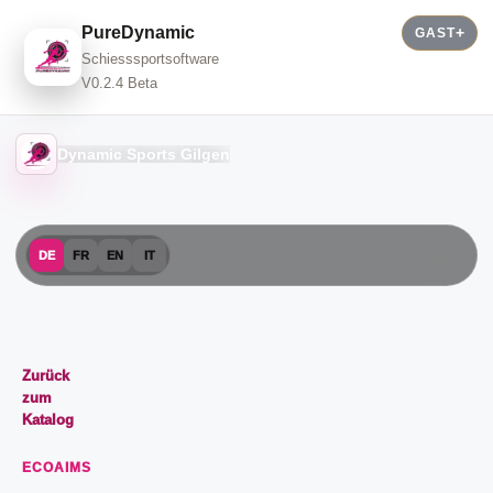
PureDynamic
GAST
Schiesssportsoftware
V0.2.4 Beta
Dynamic Sports Gilgen
DE
FR
EN
IT
Zurück
zum
Katalog
ECOAIMS