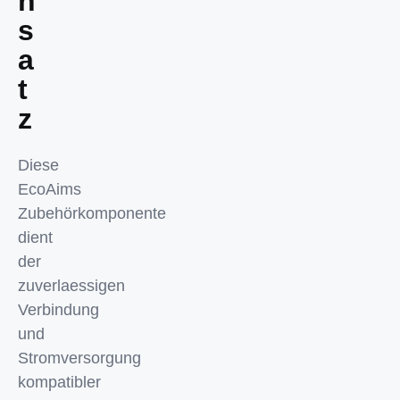
n
s
a
t
z
Diese
EcoAims
Zubehörkomponente
dient
der
zuverlaessigen
Verbindung
und
Stromversorgung
kompatibler