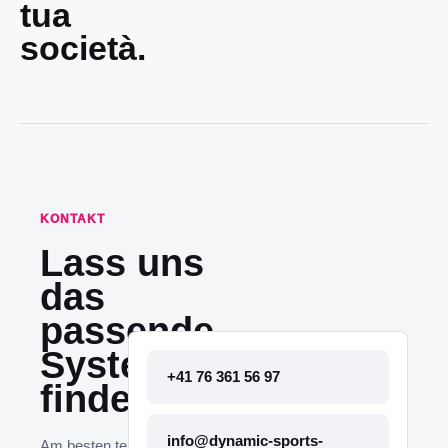
tua
società.
KONTAKT
Lass uns
das
passende
System
+41 76 361 56 97
finden.
info@dynamic-sports-
Am besten telefonisch