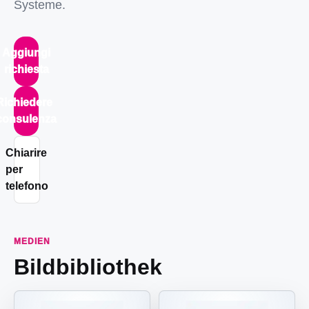
Systeme.
Aggiungi
richiesta
Richiedere
consulenza
Chiarire
per
telefono
MEDIEN
Bildbibliothek