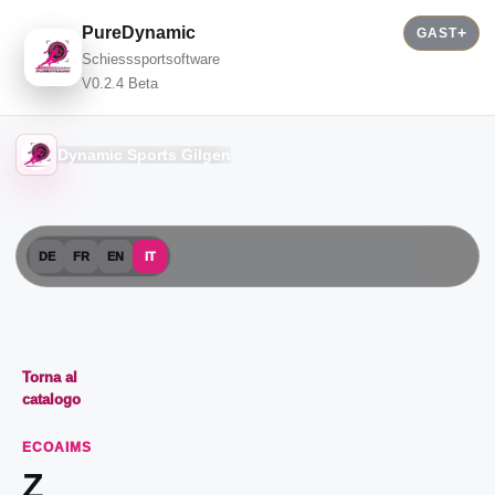
PureDynamic
GAST
Schiesssportsoftware
V0.2.4 Beta
Dynamic Sports Gilgen
DE
FR
EN
IT
Torna al
catalogo
ECOAIMS
Z