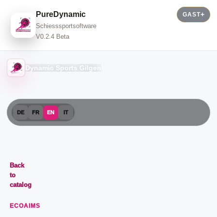
PureDynamic
GAST
Schiesssportsoftware
V0.2.4 Beta
Dynamic Sports Gilgen
DE
FR
EN
IT
Back
to
catalog
ECOAIMS