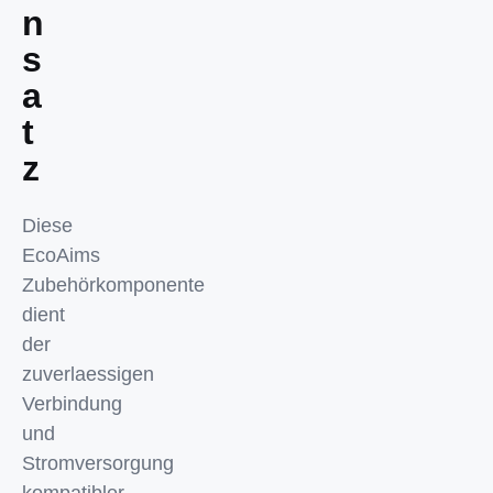
n
s
a
t
z
Diese
EcoAims
Zubehörkomponente
dient
der
zuverlaessigen
Verbindung
und
Stromversorgung