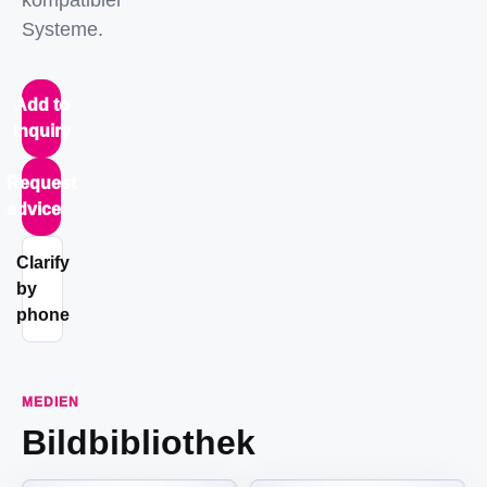
kompatibler
Systeme.
Add to
inquiry
Request
advice
Clarify
by
phone
MEDIEN
Bildbibliothek