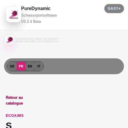
PureDynamic
GAST
Schiesssportsoftware
V0.2.4 Beta
Dynamic Sports Gilgen
DE
FR
EN
IT
Retour au
catalogue
ECOAIMS
S