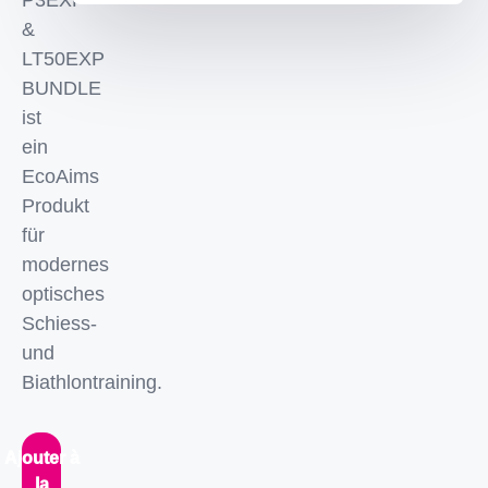
P3EXP
&
LT50EXP
BUNDLE
ist
ein
EcoAims
Produkt
für
modernes
optisches
Schiess-
und
Biathlontraining.
Ajouter à
la