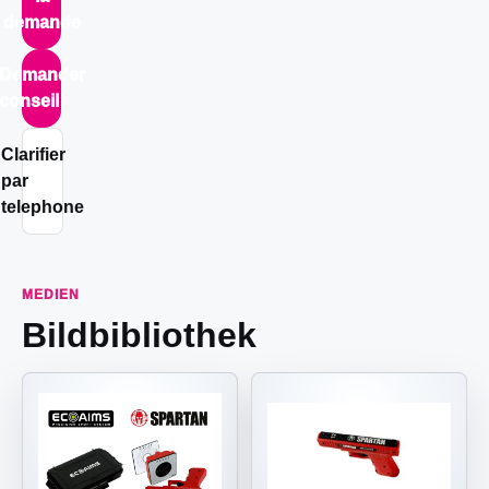
demande
Demander
conseil
Clarifier
par
telephone
MEDIEN
Bildbibliothek