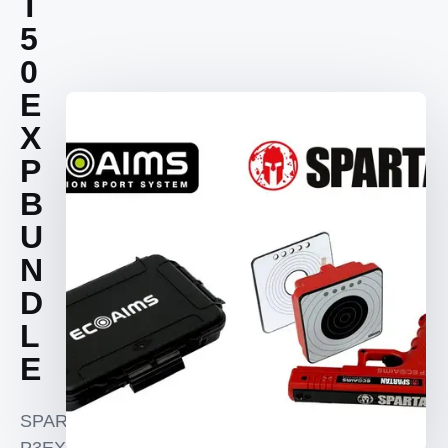
T
5
0
E
X
P
B
U
N
D
L
E
SPARTAN