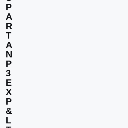
P
A
R
T
A
N
P
3
E
X
P
&
L