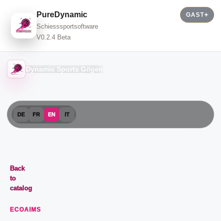
PureDynamic
GAST
Schiesssportsoftware
V0.2.4 Beta
Dynamic Sports Gilgen
DE
FR
EN
IT
Back
to
catalog
ECOAIMS