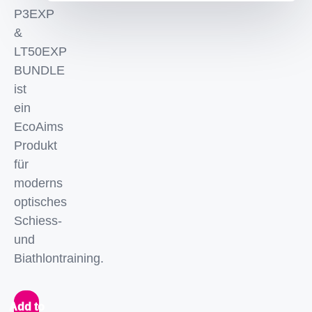
P3EXP
&
LT50EXP
BUNDLE
ist
ein
EcoAims
Produkt
für
moderns
optisches
Schiess-
und
Biathlontraining.
Add to