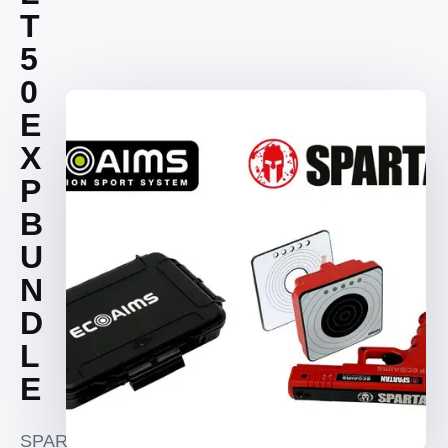
T
5
0
E
X
P
B
U
N
D
L
E
SPARTAN