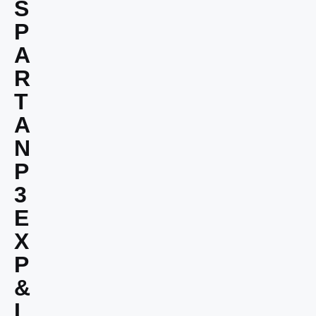
S
P
A
R
T
A
N
P
3
E
X
P
&
L