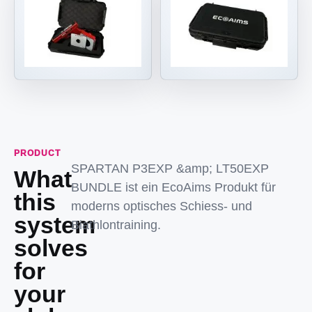
PRODUCT
SPARTAN P3EXP &amp; LT50EXP
What
BUNDLE ist ein EcoAims Produkt für
this
moderns optisches Schiess- und
system
Biathlontraining.
solves
for
your