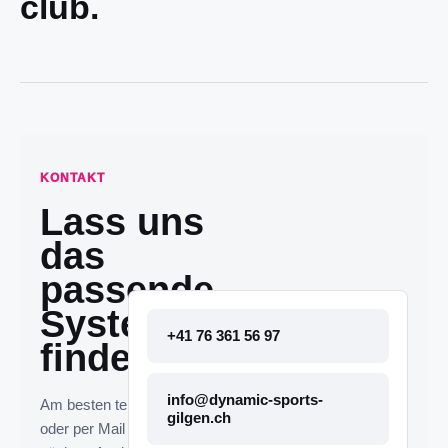
club.
KONTAKT
Lass uns
das
passende
System
+41 76 361 56 97
finden.
info@dynamic-sports-
Am besten telefonisch
gilgen.ch
oder per Mail melden. Die