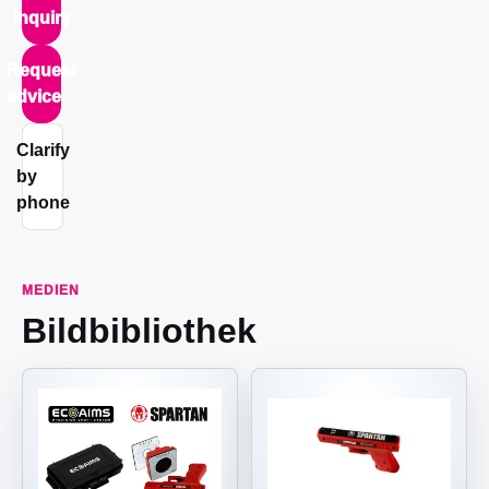
inquiry
Request
advice
Clarify
by
phone
MEDIEN
Bildbibliothek