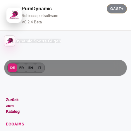
PureDynamic
GAST
Schiesssportsoftware
V0.2.4 Beta
Dynamic Sports Gilgen
DE
FR
EN
IT
Zurück
zum
Katalog
ECOAIMS