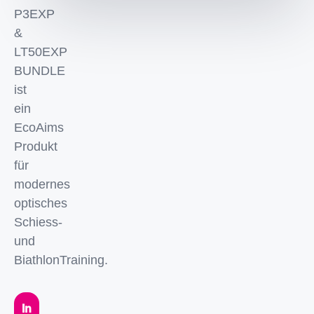
P3EXP
&
LT50EXP
BUNDLE
ist
ein
EcoAims
Produkt
für
modernes
optisches
Schiess-
und
BiathlonTraining.
In