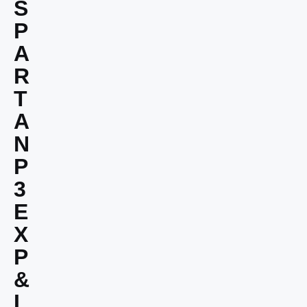
S
P
A
R
T
A
N
P
3
E
X
P
&
L