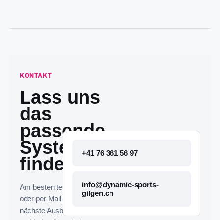
KONTAKT
Lass uns
das
passende
System
+41 76 361 56 97
finden.
info@dynamic-sports-
Am besten telefonisch
gilgen.ch
oder per Mail melden. Die
nächste Ausbaustufe