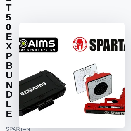
T
5
0
E
X
P
B
U
N
D
L
E
SPARTAN