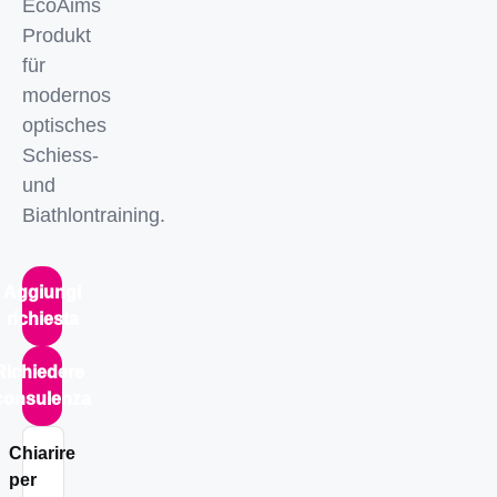
EcoAims
Produkt
für
modernos
optisches
Schiess-
und
Biathlontraining.
Aggiungi
richiesta
Richiedere
consulenza
Chiarire
per