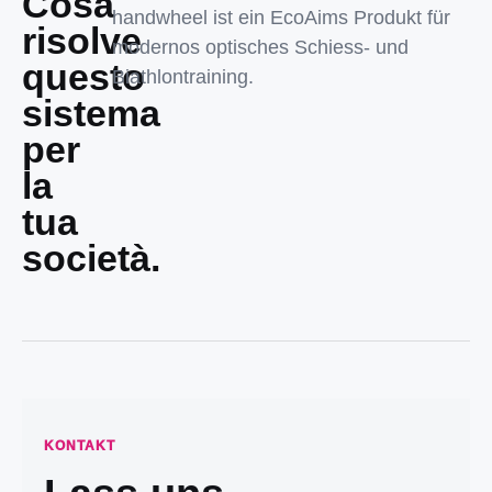
Cosa
handwheel ist ein EcoAims Produkt für
risolve
modernos optisches Schiess- und
questo
Biathlontraining.
sistema
per
la
tua
società.
KONTAKT