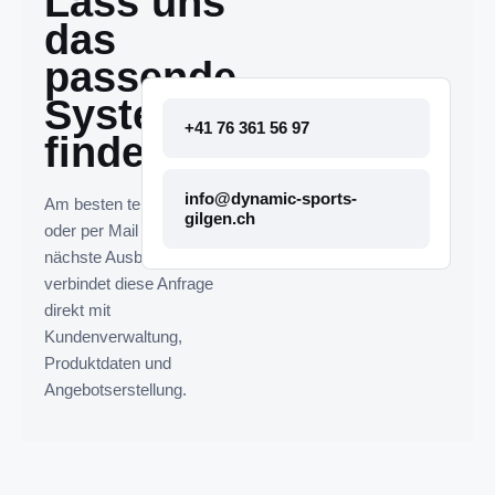
Lass uns
das
passende
System
+41 76 361 56 97
finden.
info@dynamic-sports-
Am besten telefonisch
gilgen.ch
oder per Mail melden. Die
nächste Ausbaustufe
verbindet diese Anfrage
direkt mit
Kundenverwaltung,
Produktdaten und
Angebotserstellung.