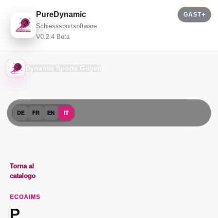
PureDynamic
GAST
Schiesssportsoftware
V0.2.4 Beta
Dynamic Sports Gilgen
DE
FR
EN
IT
Torna al
catalogo
ECOAIMS
P