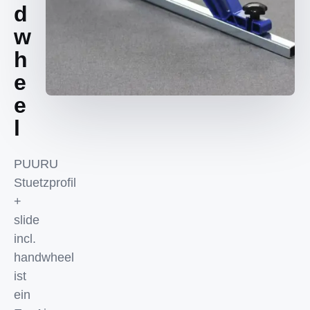
d
w
h
e
e
l
PUURU
Stuetzprofil
+
slide
incl.
handwheel
ist
ein