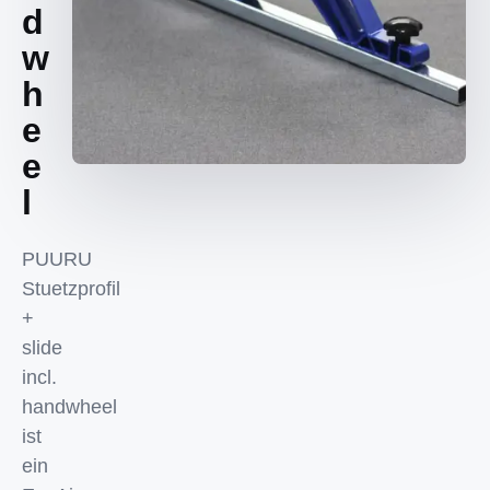
d
w
h
e
e
l
PUURU
Stuetzprofil
+
slide
incl.
handwheel
ist
ein