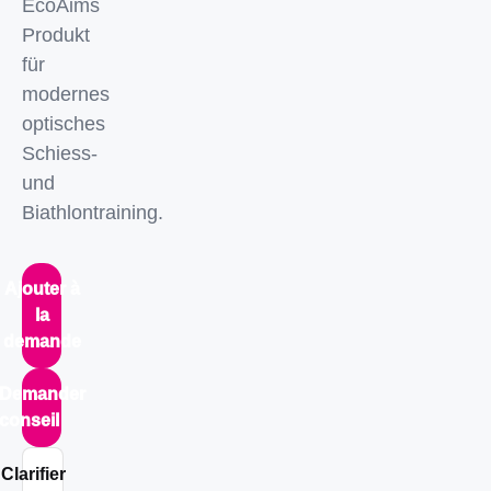
EcoAims
Produkt
für
modernes
optisches
Schiess-
und
Biathlontraining.
Ajouter à
la
demande
Demander
conseil
Clarifier