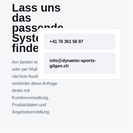
Lass uns
das
passende
System
+41 76 361 56 97
finden.
info@dynamic-sports-
Am besten telefonisch
gilgen.ch
oder per Mail melden. Die
nächste Ausbaustufe
verbindet diese Anfrage
direkt mit
Kundenverwaltung,
Produktdaten und
Angebotserstellung.