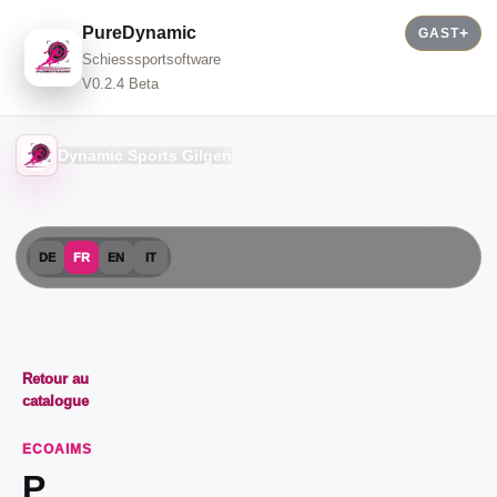
PureDynamic
GAST
Schiesssportsoftware
V0.2.4 Beta
Dynamic Sports Gilgen
DE
FR
EN
IT
Retour au
catalogue
ECOAIMS
P