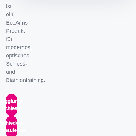
ist
ein
EcoAims
Produkt
für
modernos
optisches
Schiess-
und
Biathlontraining.
Aggiungi
richiesta
Richiedere
consulenza