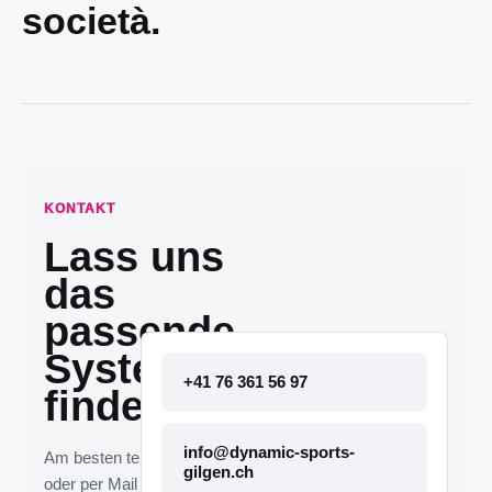
società.
KONTAKT
Lass uns
das
passende
System
+41 76 361 56 97
finden.
info@dynamic-sports-
Am besten telefonisch
gilgen.ch
oder per Mail melden. Die