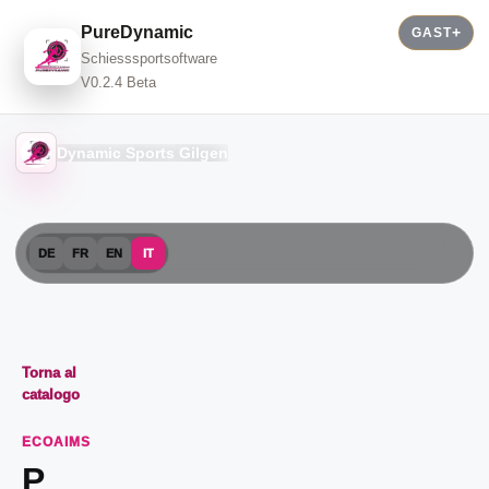
PureDynamic
GAST
Schiesssportsoftware
V0.2.4 Beta
Dynamic Sports Gilgen
DE
FR
EN
IT
Torna al
catalogo
ECOAIMS
P