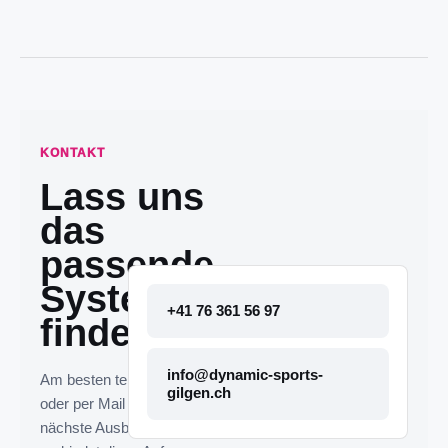
KONTAKT
Lass uns
das
passende
System
+41 76 361 56 97
finden.
info@dynamic-sports-
Am besten telefonisch
gilgen.ch
oder per Mail melden. Die
nächste Ausbaustufe