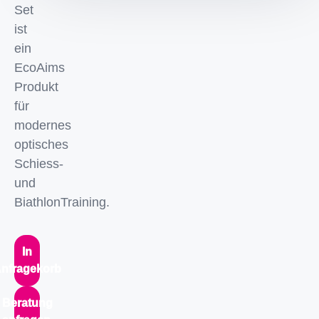
Set
ist
ein
EcoAims
Produkt
für
modernes
optisches
Schiess-
und
BiathlonTraining.
In
nfragekorb
Beratung