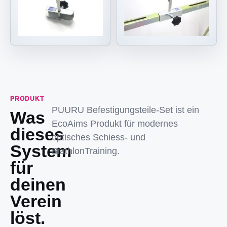
PRODUKT
PUURU Befestigungsteile-Set ist ein
Was
EcoAims Produkt für modernes
dieses
optisches Schiess- und
System
BiathlonTraining.
für
deinen
Verein
löst.