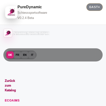
PureDynamic
GAST
Schiesssportsoftware
V0.2.4 Beta
Dynamic Sports Gilgen
DE
FR
EN
IT
Zurück
zum
Katalog
ECOAIMS