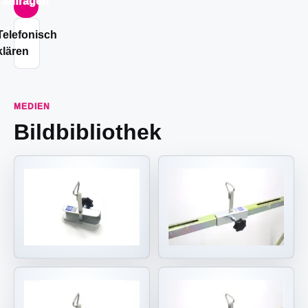
anfragen
Telefonisch
klären
MEDIEN
Bildbibliothek