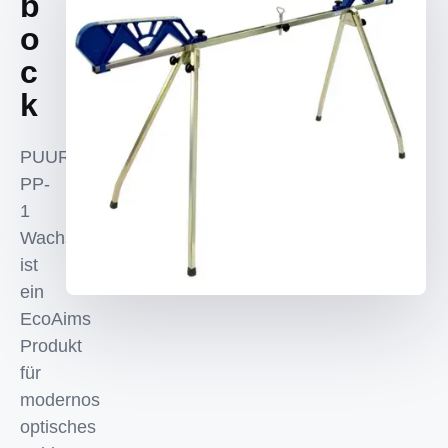
b
o
c
k
PUURU
PP-
1
Wachsbock
ist
ein
EcoAims
Produkt
für
modernos
optisches