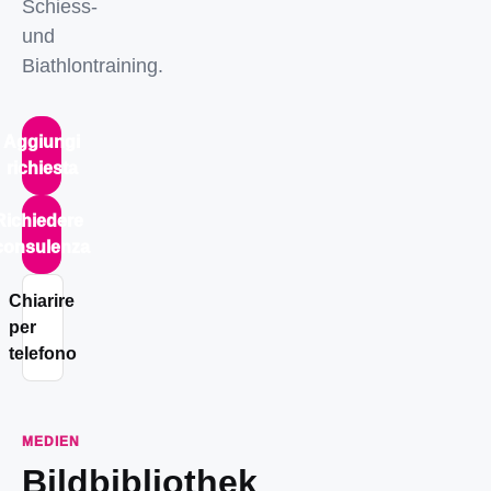
Schiess-
und
Biathlontraining.
Aggiungi
richiesta
Richiedere
consulenza
Chiarire
per
telefono
MEDIEN
Bildbibliothek