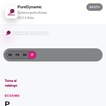
PureDynamic
GAST
Schiesssportsoftware
V0.2.4 Beta
Dynamic Sports Gilgen
DE
FR
EN
IT
Torna al
catalogo
ECOAIMS
P