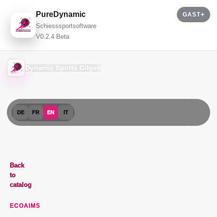
PureDynamic
GAST
Schiesssportsoftware
V0.2.4 Beta
Dynamic Sports Gilgen
DE
FR
EN
IT
Back
to
catalog
ECOAIMS