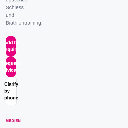
Schiess-
und
Biathlontraining.
Add to
inquiry
Request
advice
Clarify
by
phone
MEDIEN