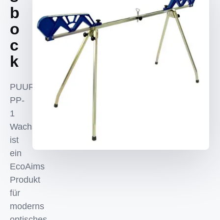
b
o
c
k
PUURU
PP-
1
Wachsbock
ist
ein
EcoAims
Produkt
für
moderns
optisches