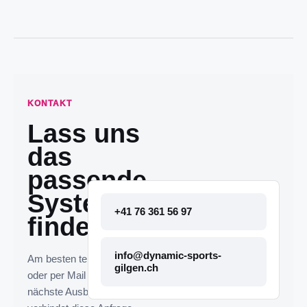
KONTAKT
Lass uns
das
passende
System
+41 76 361 56 97
finden.
info@dynamic-sports-
Am besten telefonisch
gilgen.ch
oder per Mail melden. Die
nächste Ausbaustufe