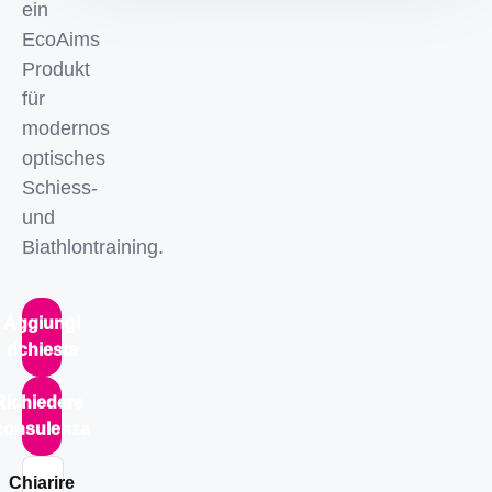
ein
EcoAims
Produkt
für
modernos
optisches
Schiess-
und
Biathlontraining.
Aggiungi
richiesta
Richiedere
consulenza
Chiarire