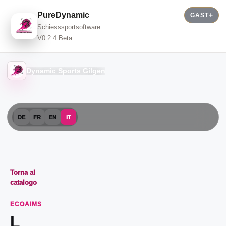
PureDynamic
GAST
Schiesssportsoftware
V0.2.4 Beta
Dynamic Sports Gilgen
DE
FR
EN
IT
Torna al
catalogo
ECOAIMS
L