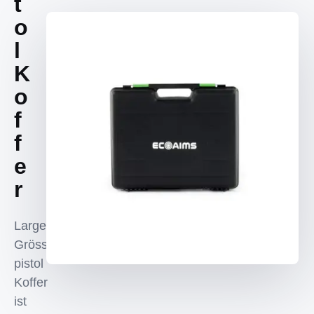
t
o
l
K
o
f
f
e
r
Large
Grösse
pistol
Koffer
ist