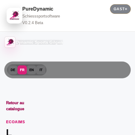
PureDynamic
GAST
Schiesssportsoftware
V0.2.4 Beta
Dynamic Sports Gilgen
DE
FR
EN
IT
Retour au
catalogue
ECOAIMS
L