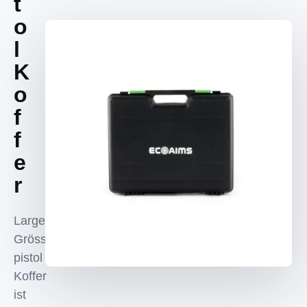
t
o
l
K
o
f
f
e
r
Large
Grösse
pistol
Koffer
ist