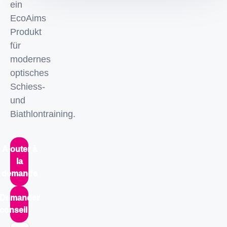
ein
EcoAims
Produkt
für
modernes
optisches
Schiess-
und
Biathlontraining.
Ajouter à
la
demande
Demander
conseil