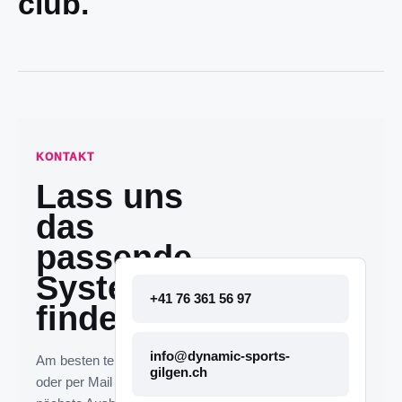
club.
KONTAKT
Lass uns
das
passende
System
+41 76 361 56 97
finden.
info@dynamic-sports-
Am besten telefonisch
gilgen.ch
oder per Mail melden. Die