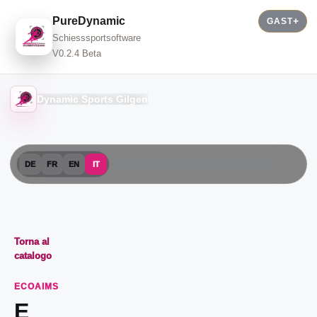
PureDynamic
GAST
Schiesssportsoftware
V0.2.4 Beta
Dynamic Sports Gilgen
DE
FR
EN
IT
Torna al
catalogo
ECOAIMS
E