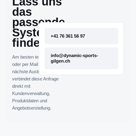
Lass uns
das
passende
System
+41 76 361 56 97
finden.
info@dynamic-sports-
Am besten telefonisch
gilgen.ch
oder per Mail melden. Die
nächste Ausbaustufe
verbindet diese Anfrage
direkt mit
Kundenverwaltung,
Produktdaten und
Angebotserstellung.