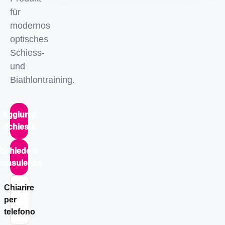
für
modernos
optisches
Schiess-
und
Biathlontraining.
Aggiungi
richiesta
Richiedere
consulenza
Chiarire
per
telefono