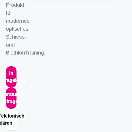
Produkt
für
modernes
optisches
Schiess-
und
BiathlonTraining.
In
nfragekorb
Beratung
anfragen
Telefonisch
klären