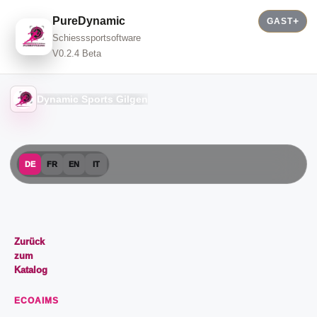
PureDynamic
GAST
Schiesssportsoftware
V0.2.4 Beta
Dynamic Sports Gilgen
DE
FR
EN
IT
Zurück
zum
Katalog
ECOAIMS