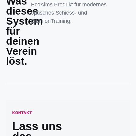
Was
EcoAims Produkt für modernes
dieses
optisches Schiess- und
System
BiathlonTraining.
für
deinen
Verein
löst.
KONTAKT
Lass uns