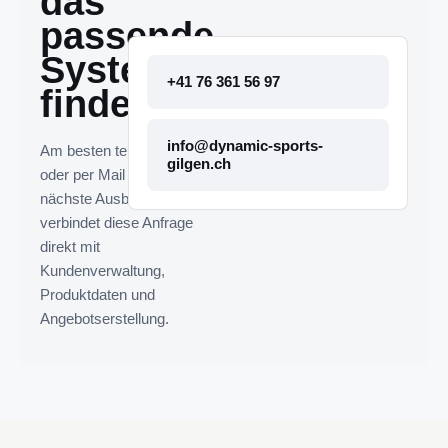
das
passende
System
+41 76 361 56 97
finden.
info@dynamic-sports-
Am besten telefonisch
gilgen.ch
oder per Mail melden. Die
nächste Ausbaustufe
verbindet diese Anfrage
direkt mit
Kundenverwaltung,
Produktdaten und
Angebotserstellung.