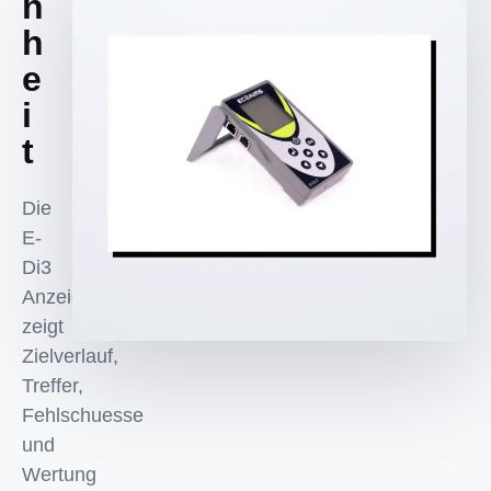
n
h
e
i
t
Die
E-
Di3
Anzeigeeinheit
zeigt
Zielverlauf,
Treffer,
Fehlschuesse
und
Wertung