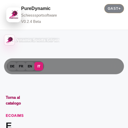
PureDynamic
GAST
Schiesssportsoftware
V0.2.4 Beta
Dynamic Sports Gilgen
DE
FR
EN
IT
Torna al
catalogo
ECOAIMS
E