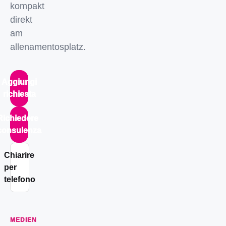
kompakt
direkt
am
allenamentosplatz.
Aggiungi
richiesta
Richiedere
consulenza
Chiarire
per
telefono
MEDIEN