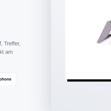
, Treffer,
kt am
 phone