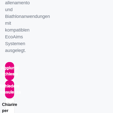
allenamento
und
Biathlonanwendungen
mit
kompatiblen
EcoAims
Systemen
ausgelegt.
Aggiungi
richiesta
Richiedere
consulenza
Chiarire
per