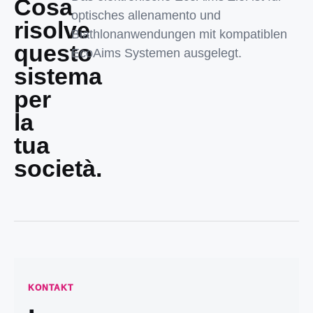
Cosa
optisches allenamento und
risolve
Biathlonanwendungen mit kompatiblen
questo
EcoAims Systemen ausgelegt.
sistema
per
la
tua
società.
KONTAKT