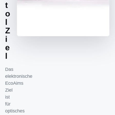
t
o
l
Z
i
e
l
Das
elektronische
EcoAims
Ziel
ist
für
optisches