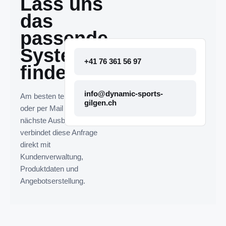
Lass uns
das
passende
System
+41 76 361 56 97
finden.
info@dynamic-sports-
Am besten telefonisch
gilgen.ch
oder per Mail melden. Die
nächste Ausbaustufe
verbindet diese Anfrage
direkt mit
Kundenverwaltung,
Produktdaten und
Angebotserstellung.