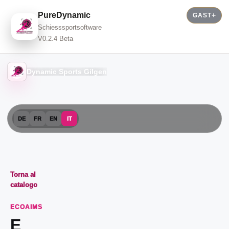
PureDynamic
GAST
Schiesssportsoftware
V0.2.4 Beta
Dynamic Sports Gilgen
DE
FR
EN
IT
Torna al
catalogo
ECOAIMS
E