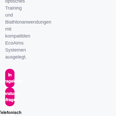
optisches
Training
und
Biathlonanwendungen
mit
kompatiblen
EcoAims
Systemen
ausgelegt.
In
nfragekorb
Beratung
anfragen
Telefonisch