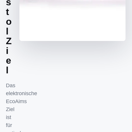
s
t
o
l
Z
i
e
l
Das
elektronische
EcoAims
Ziel
ist
für