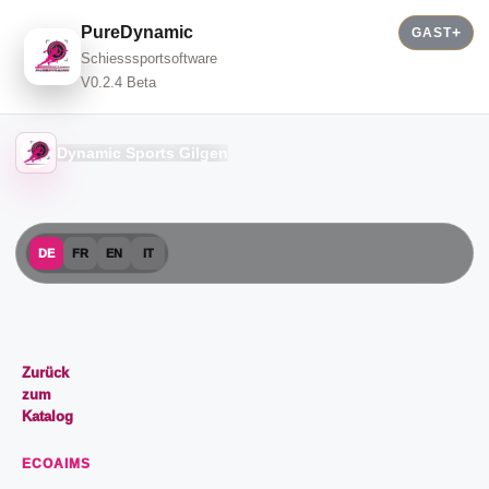
PureDynamic
GAST
Schiesssportsoftware
V0.2.4 Beta
Dynamic Sports Gilgen
DE
FR
EN
IT
Zurück
zum
Katalog
ECOAIMS