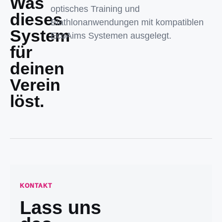
Was
optisches Training und
dieses
Biathlonanwendungen mit kompatiblen
System
EcoAims Systemen ausgelegt.
für
deinen
Verein
löst.
KONTAKT
Lass uns