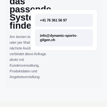
das
passende
System
+41 76 361 56 97
finden.
info@dynamic-sports-
Am besten telefonisch
gilgen.ch
oder per Mail melden. Die
nächste Ausbaustufe
verbindet diese Anfrage
direkt mit
Kundenverwaltung,
Produktdaten und
Angebotserstellung.