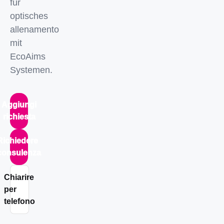
für
optisches
allenamento
mit
EcoAims
Systemen.
Aggiungi
richiesta
Richiedere
consulenza
Chiarire
per
telefono