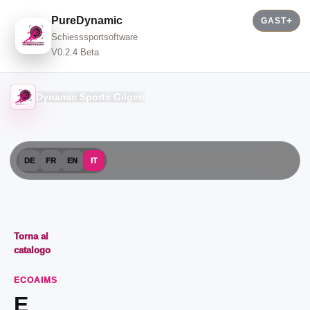
PureDynamic
GAST
Schiesssportsoftware
V0.2.4 Beta
Dynamic Sports Gilgen
DE
FR
EN
IT
Torna al
catalogo
ECOAIMS
E