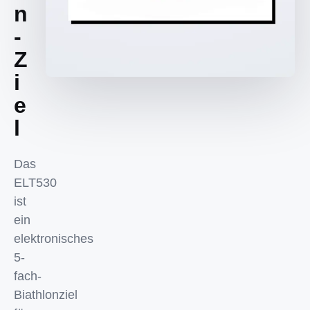
n
-
Z
i
e
l
Das
ELT530
ist
ein
elektronisches
5-
fach-
Biathlonziel