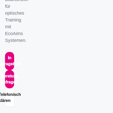
für
optisches
Training
mit
EcoAims
Systemen.
In
nfragekorb
Beratung
anfragen
Telefonisch
klären