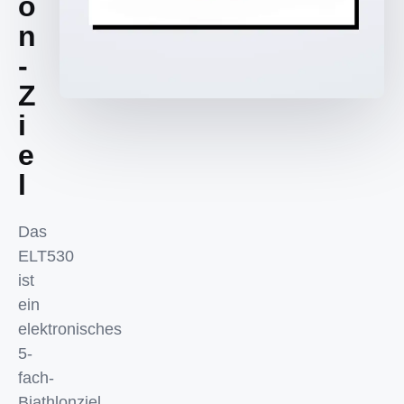
o
n
-
Z
i
e
l
Das
ELT530
ist
ein
elektronisches
5-
fach-
Biathlonziel