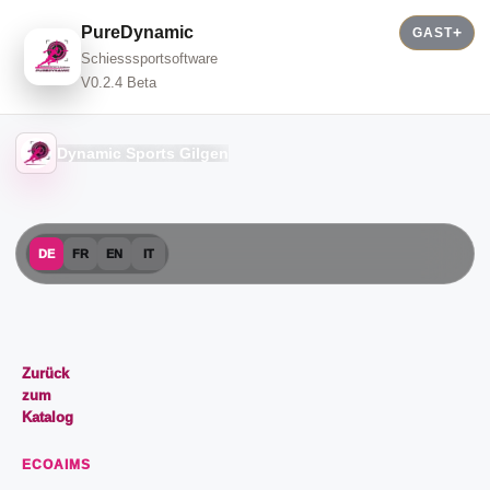
PureDynamic
GAST
Schiesssportsoftware
V0.2.4 Beta
Dynamic Sports Gilgen
DE
FR
EN
IT
Zurück
zum
Katalog
ECOAIMS