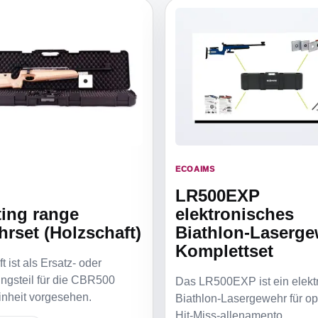
ECOAIMS
LR500EXP
ing range
elektronisches
rset (Holzschaft)
Biathlon-Laserge
Komplettset
t ist als Ersatz- oder
ngsteil für die CBR500
Das LR500EXP ist ein elekt
nheit vorgesehen.
Biathlon-Lasergewehr für op
Hit-Miss-allenamento.