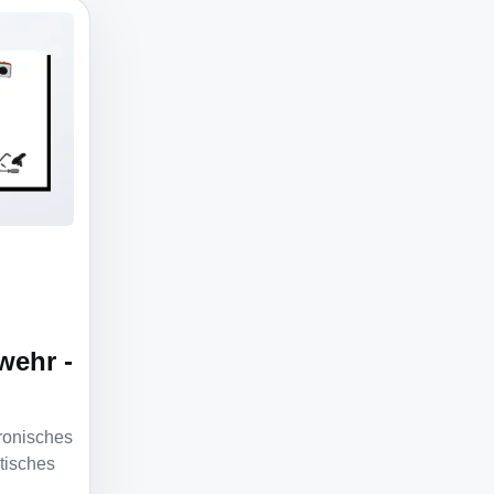
wehr -
ronisches
tisches