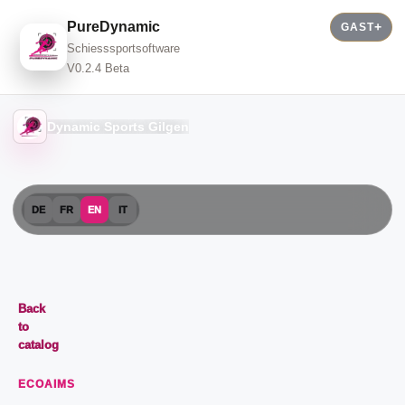
PureDynamic
GAST
Schiesssportsoftware
V0.2.4 Beta
Dynamic Sports Gilgen
DE
FR
EN
IT
Back
to
catalog
ECOAIMS