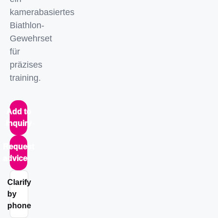
kamerabasiertes
Biathlon-
Gewehrset
für
präzises
training.
Add to
inquiry
Request
advice
Clarify
by
phone