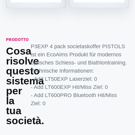
PRODOTTO
P3EXP 4 pack societaskoffer PISTOLS
Cosa
ist ein EcoAims Produkt für modernos
risolve
optisches Schiess- und Biathlontraining.
questo
Technische Informationen:
sistema
- Add LT50EXP Laserziel: 0
- Add LT600EXP Hit/Miss Ziel: 0
per
- Add LT600PRO Bluetooth Hit/Miss
la
Ziel: 0
tua
società.