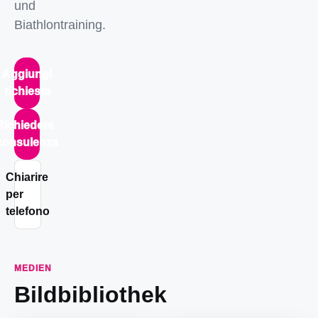
und
Biathlontraining.
Aggiungi
richiesta
Richiedere
consulenza
Chiarire
per
telefono
MEDIEN
Bildbibliothek