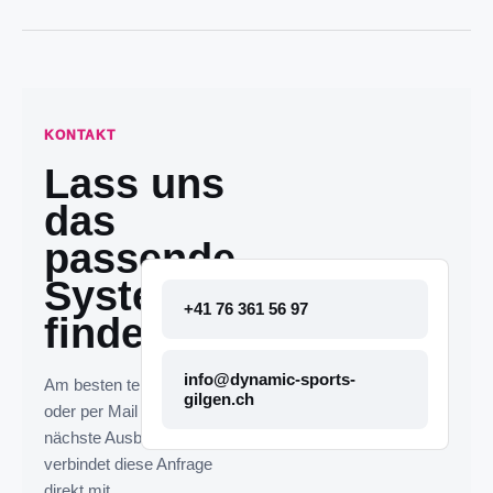
KONTAKT
Lass uns
das
passende
System
+41 76 361 56 97
finden.
info@dynamic-sports-
Am besten telefonisch
gilgen.ch
oder per Mail melden. Die
nächste Ausbaustufe
verbindet diese Anfrage
direkt mit