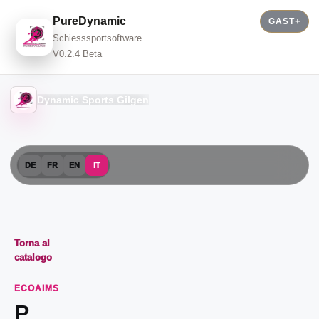
PureDynamic
GAST
Schiesssportsoftware
V0.2.4 Beta
Dynamic Sports Gilgen
DE
FR
EN
IT
Torna al
catalogo
ECOAIMS
P