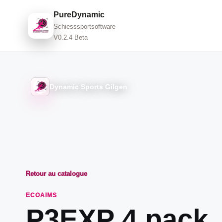
PureDynamic
Schiesssportsoftware
V0.2.4 Beta
Dynamic Sports Gilgen
Retour au catalogue
ECOAIMS
P3EXP 4 pack