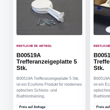
RESTLICHE EK ARTIKEL
RESTLICHE
B00519A
B005
Trefferanzeigeplatte 5
Treff
Stk.
Stk.
B00519A Trefferanzeigeplatte 5 Stk.
B00519A T
ist ein EcoAims Produkt für modernes
ist ein E
optisches Schiess- und
optische
Biathlontraining.
Biathlont
Preis auf Anfrage
Preis au