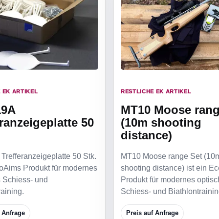
 EK ARTIKEL
RESTLICHE EK ARTIKEL
19A
MT10 Moose rang
eranzeigeplatte 50
(10m shooting
distance)
refferanzeigeplatte 50 Stk.
MT10 Moose range Set (10
coAims Produkt für modernes
shooting distance) ist ein E
s Schiess- und
Produkt für modernes optis
raining.
Schiess- und Biathlontrainin
f Anfrage
Preis auf Anfrage