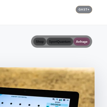
GAST
Shop
SportQuantum
Anfrage