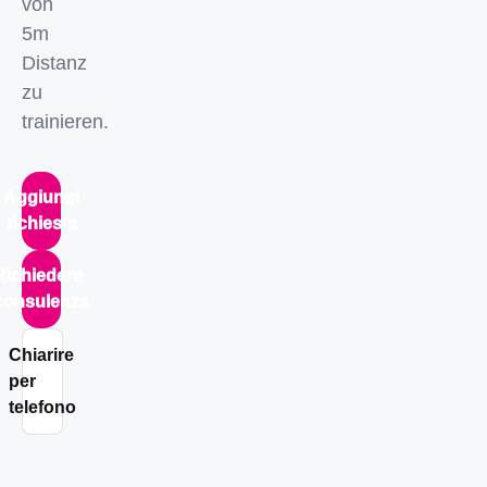
von
5m
Distanz
zu
trainieren.
Aggiungi
richiesta
Richiedere
consulenza
Chiarire
per
telefono