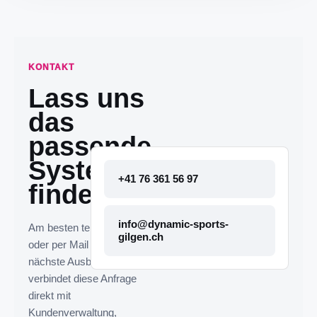
KONTAKT
Lass uns
das
passende
System
+41 76 361 56 97
finden.
info@dynamic-sports-
Am besten telefonisch
gilgen.ch
oder per Mail melden. Die
nächste Ausbaustufe
verbindet diese Anfrage
direkt mit
Kundenverwaltung,