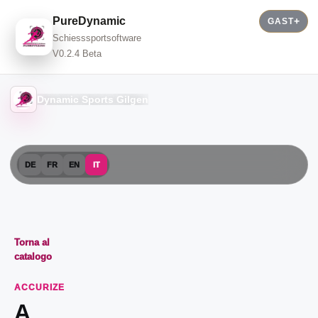
PureDynamic
GAST
Schiesssportsoftware
V0.2.4 Beta
Dynamic Sports Gilgen
DE
FR
EN
IT
Torna al
catalogo
ACCURIZE
A