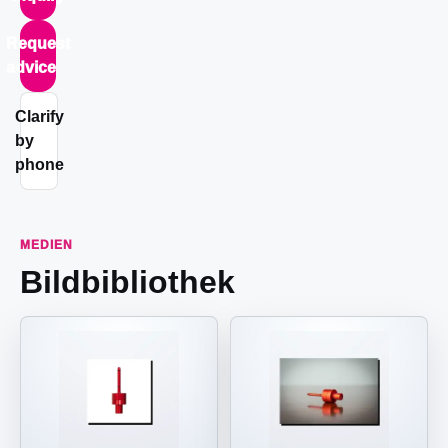
Request
advice
Clarify
by
phone
MEDIEN
Bildbibliothek