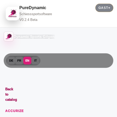
PureDynamic
GAST
Schiesssportsoftware
V0.2.4 Beta
Dynamic Sports Gilgen
DE
FR
EN
IT
Back
to
catalog
ACCURIZE