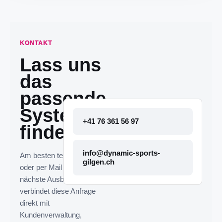
KONTAKT
Lass uns
das
passende
System
+41 76 361 56 97
finden.
info@dynamic-sports-
Am besten telefonisch
gilgen.ch
oder per Mail melden. Die
nächste Ausbaustufe
verbindet diese Anfrage
direkt mit
Kundenverwaltung,