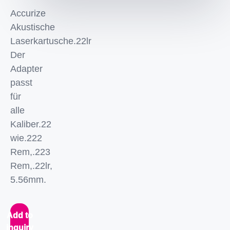
Accurize
Akustische
Laserkartusche.22lr
Der
Adapter
passt
für
alle
Kaliber.22
wie.222
Rem,.223
Rem,.22lr,
5.56mm.
Add to
inquiry