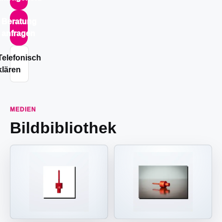
Beratung
anfragen
Telefonisch
klären
MEDIEN
Bildbibliothek