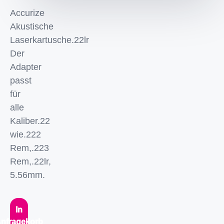
Accurize
Akustische
Laserkartusche.22lr
Der
Adapter
passt
für
alle
Kaliber.22
wie.222
Rem,.223
Rem,.22lr,
5.56mm.
In
nfragekorb