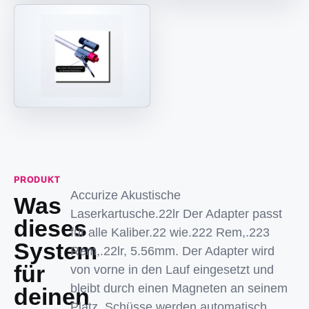
PRODUKT
Accurize Akustische
Was
Laserkartusche.22lr Der Adapter passt
dieses
für alle Kaliber.22 wie.222 Rem,.223
System
Rem,.22lr, 5.56mm. Der Adapter wird
für
von vorne in den Lauf eingesetzt und
bleibt durch einen Magneten an seinem
deinen
Platz. Schüsse werden automatisch