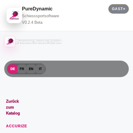
PureDynamic
GAST
Schiesssportsoftware
V0.2.4 Beta
Dynamic Sports Gilgen
DE
FR
EN
IT
Zurück
zum
Katalog
ACCURIZE