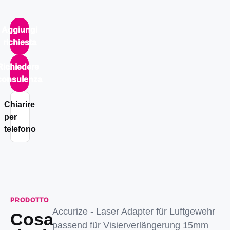
Aggiungi
richiesta
Richiedere
consulenza
Chiarire
per
telefono
PRODOTTO
Accurize - Laser Adapter für Luftgewehr
Cosa
passend für Visierverlängerung 15mm