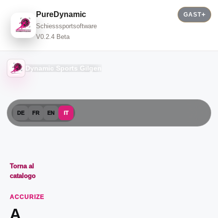
PureDynamic
GAST
Schiesssportsoftware
V0.2.4 Beta
Dynamic Sports Gilgen
DE
FR
EN
IT
Torna al
catalogo
ACCURIZE
A