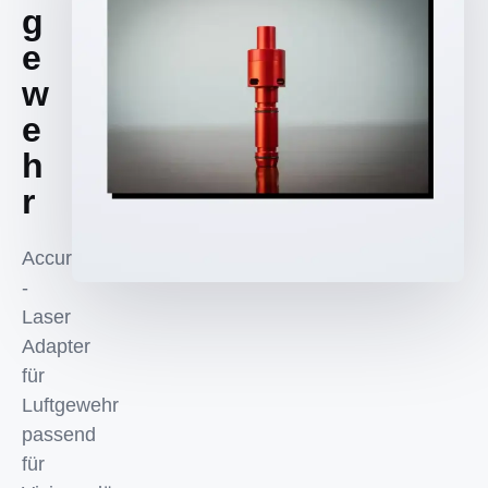
g
e
w
e
h
r
Accurize
-
Laser
Adapter
für
Luftgewehr
passend
für