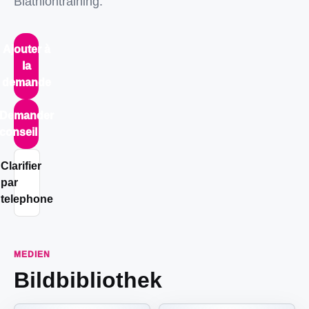
Biathlontraining.
Ajouter à
la
demande
Demander
conseil
Clarifier
par
telephone
MEDIEN
Bildbibliothek