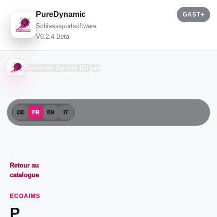
PureDynamic
GAST
Schiesssportsoftware
V0.2.4 Beta
Dynamic Sports Gilgen
DE
FR
EN
IT
Retour au
catalogue
ECOAIMS
P