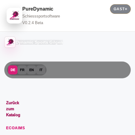
PureDynamic
GAST
Schiesssportsoftware
V0.2.4 Beta
Dynamic Sports Gilgen
DE
FR
EN
IT
Zurück
zum
Katalog
ECOAIMS