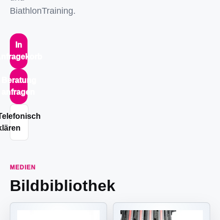
BiathlonTraining.
In
nfragekorb
Beratung
anfragen
Telefonisch
klären
MEDIEN
Bildbibliothek