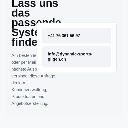
Lass uns
das
passende
System
+41 76 361 56 97
finden.
info@dynamic-sports-
Am besten telefonisch
gilgen.ch
oder per Mail melden. Die
nächste Ausbaustufe
verbindet diese Anfrage
direkt mit
Kundenverwaltung,
Produktdaten und
Angebotserstellung.