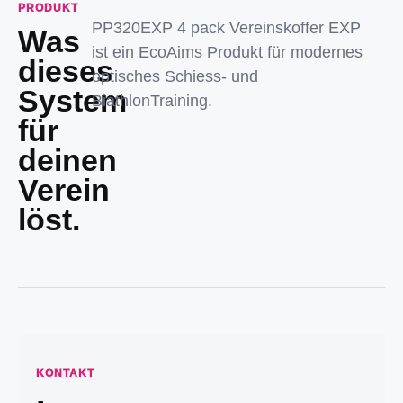
PRODUKT
PP320EXP 4 pack Vereinskoffer EXP
Was
ist ein EcoAims Produkt für modernes
dieses
optisches Schiess- und
System
BiathlonTraining.
für
deinen
Verein
löst.
KONTAKT