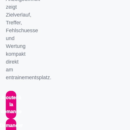
zeigt
Zielverlauf,
Treffer,
Fehlschuesse
und
Wertung
kompakt
direkt
am
entrainementsplatz.
Ajouter à
la
demande
Demander