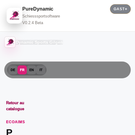
PureDynamic
GAST
Schiesssportsoftware
V0.2.4 Beta
Dynamic Sports Gilgen
DE
FR
EN
IT
Retour au
catalogue
ECOAIMS
P