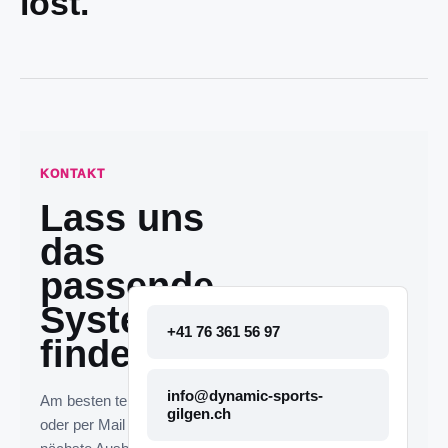
löst.
KONTAKT
Lass uns
das
passende
System
+41 76 361 56 97
finden.
info@dynamic-sports-
Am besten telefonisch
gilgen.ch
oder per Mail melden. Die