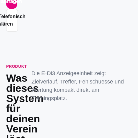
anfragen
Telefonisch
klären
PRODUKT
Die E-Di3 Anzeigeeinheit zeigt
Was
Zielverlauf, Treffer, Fehlschuesse und
dieses
Wertung kompakt direkt am
System
Trainingsplatz.
für
deinen
Verein