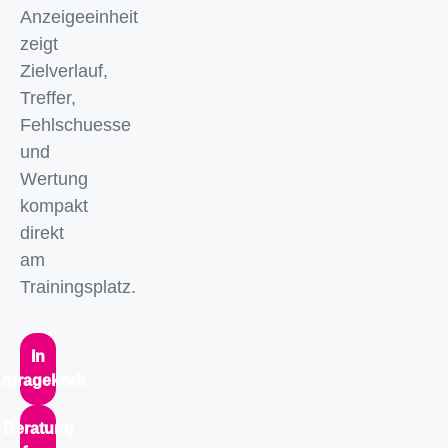
Anzeigeeinheit
zeigt
Zielverlauf,
Treffer,
Fehlschuesse
und
Wertung
kompakt
direkt
am
Trainingsplatz.
In
nfragekorb
Beratung