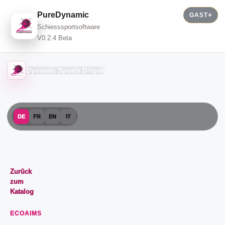
PureDynamic
GAST
Schiesssportsoftware
V0.2.4 Beta
Dynamic Sports Gilgen
DE
FR
EN
IT
Zurück
zum
Katalog
ECOAIMS