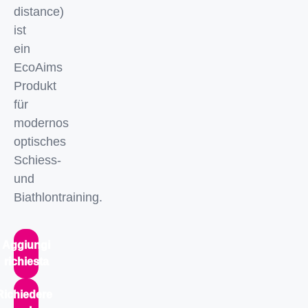
distance)
ist
ein
EcoAims
Produkt
für
modernos
optisches
Schiess-
und
Biathlontraining.
Aggiungi
richiesta
Richiedere