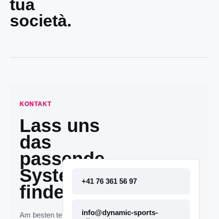
tua
società.
KONTAKT
Lass uns
das
passende
System
+41 76 361 56 97
finden.
info@dynamic-sports-
Am besten telefonisch