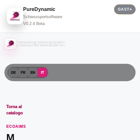
PureDynamic
GAST
Schiesssportsoftware
V0.2.4 Beta
Dynamic Sports Gilgen
DE
FR
EN
IT
Torna al
catalogo
ECOAIMS
M