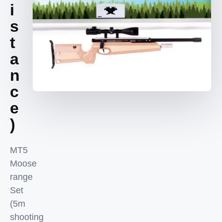
i
s
t
a
n
c
e
)
MT5
Moose
range
Set
(5m
shooting