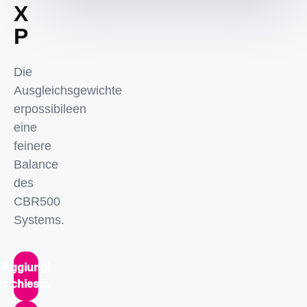
X
P
Die
Ausgleichsgewichte
erpossibileen
eine
feinere
Balance
des
CBR500
Systems.
Aggiungi
richiesta