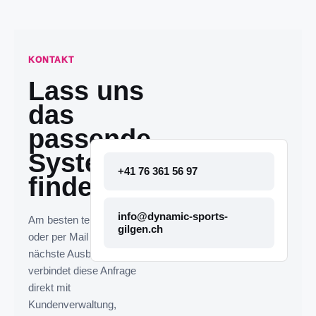
KONTAKT
Lass uns
das
passende
System
+41 76 361 56 97
finden.
info@dynamic-sports-
Am besten telefonisch
gilgen.ch
oder per Mail melden. Die
nächste Ausbaustufe
verbindet diese Anfrage
direkt mit
Kundenverwaltung,