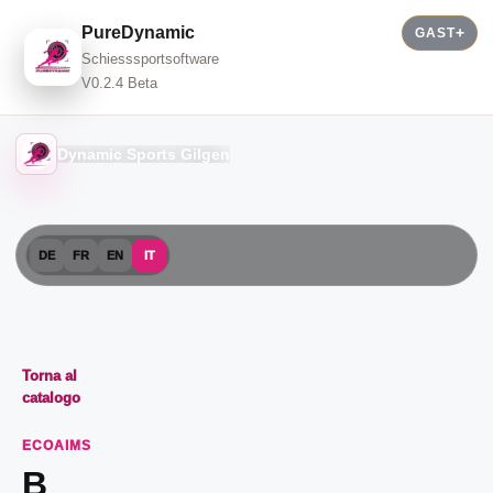
PureDynamic
GAST
Schiesssportsoftware
V0.2.4 Beta
Dynamic Sports Gilgen
DE
FR
EN
IT
Torna al
catalogo
ECOAIMS
B