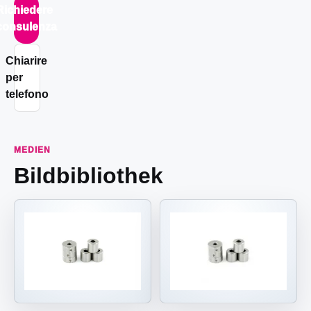
Richiedere
consulenza
Chiarire
per
telefono
MEDIEN
Bildbibliothek