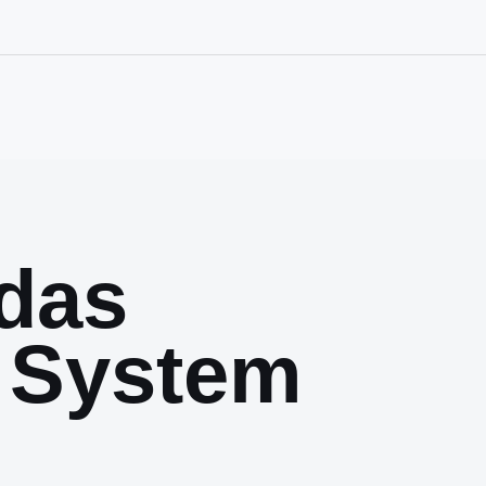
das
 System