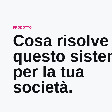
PRODOTTO
Cosa risolve
questo sist
per la tua
società.