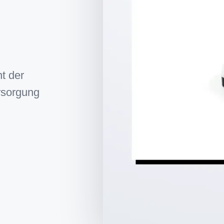
t der
rsorgung