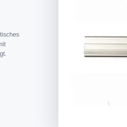
ptisches
it
gt.