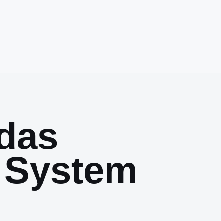
das
 System