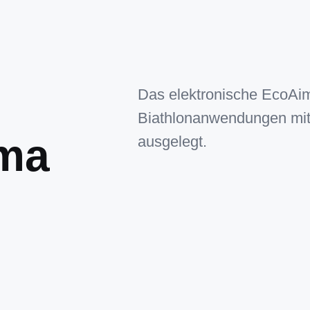
Das elektronische EcoAims
Biathlonanwendungen mi
ema
ausgelegt.