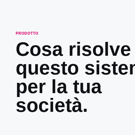
PRODOTTO
Cosa risolve
questo sist
per la tua
società.