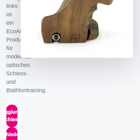
links
ist
ein
EcoAims
Produkt
für
modernos
optisches
Schiess-
und
Biathlontraining.
Aggiungi
richiesta
Richiedere