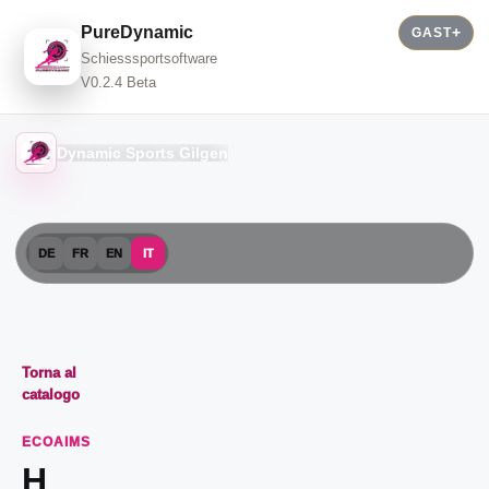
PureDynamic
GAST
Schiesssportsoftware
V0.2.4 Beta
Dynamic Sports Gilgen
DE
FR
EN
IT
Torna al
catalogo
ECOAIMS
H