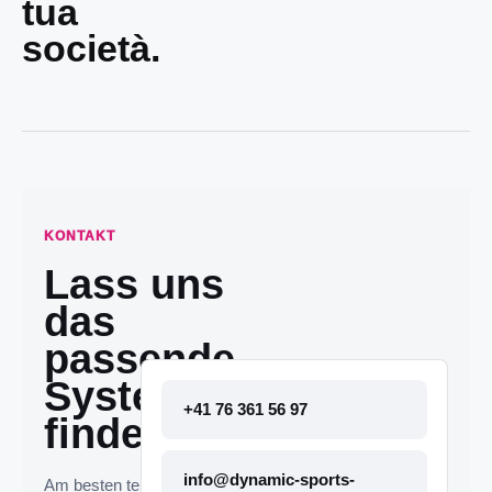
tua
società.
KONTAKT
Lass uns
das
passende
System
+41 76 361 56 97
finden.
info@dynamic-sports-
Am besten telefonisch