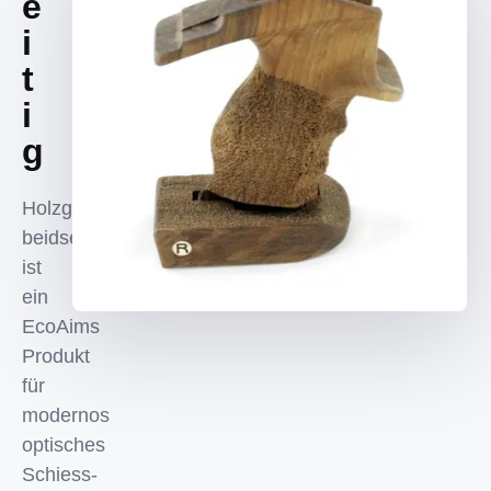
e
i
t
i
g
Holzgriff
beidseitig
ist
ein
EcoAims
Produkt
für
modernos
optisches
Schiess-