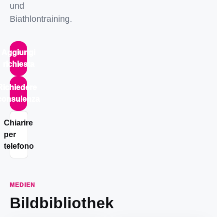
und
Biathlontraining.
Aggiungi
richiesta
Richiedere
consulenza
Chiarire
per
telefono
MEDIEN
Bildbibliothek