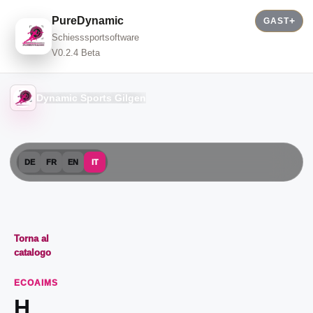
PureDynamic
GAST
Schiesssportsoftware
V0.2.4 Beta
Dynamic Sports Gilgen
DE
FR
EN
IT
Torna al
catalogo
ECOAIMS
H