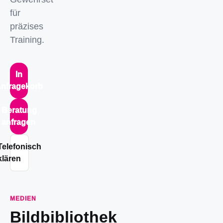
für
präzises
Training.
In
nfragekorb
Beratung
anfragen
Telefonisch
klären
MEDIEN
Bildbibliothek