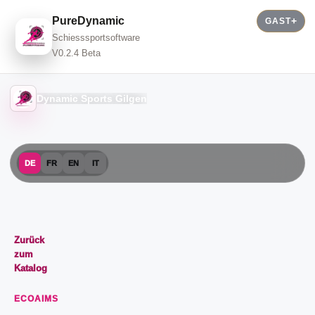
PureDynamic
GAST
Schiesssportsoftware
V0.2.4 Beta
Dynamic Sports Gilgen
DE
FR
EN
IT
Zurück
zum
Katalog
ECOAIMS