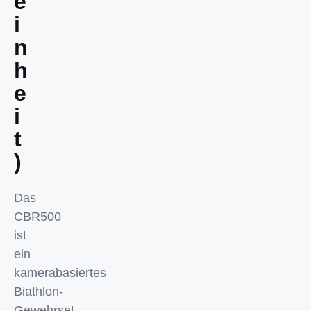
e
i
n
h
e
i
t
)
Das
CBR500
ist
ein
kamerabasiertes
Biathlon-
Gewehrset