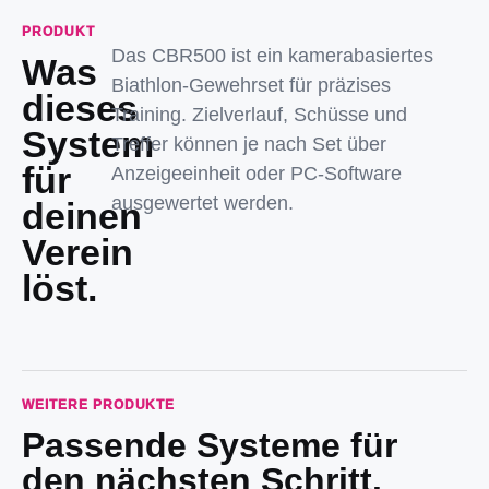
PRODUKT
Das CBR500 ist ein kamerabasiertes
Was
Biathlon-Gewehrset für präzises
dieses
Training. Zielverlauf, Schüsse und
System
Treffer können je nach Set über
für
Anzeigeeinheit oder PC-Software
ausgewertet werden.
deinen
Verein
löst.
WEITERE PRODUKTE
Passende Systeme für
den nächsten Schritt.