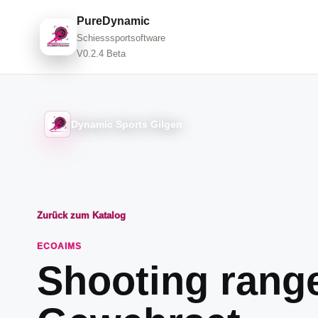
PureDynamic
Schiesssportsoftware
V0.2.4 Beta
Dynamic Sports Gilgen
Zurück zum Katalog
ECOAIMS
Shooting rang