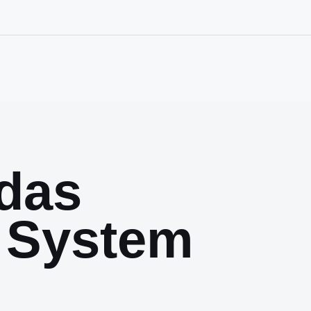
das
 System