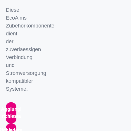
Diese
EcoAims
Zubehörkomponente
dient
der
zuverlaessigen
Verbindung
und
Stromversorgung
kompatibler
Systeme.
Aggiungi
richiesta
Richiedere