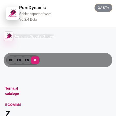
PureDynamic
GAST
Schiesssportsoftware
V0.2.4 Beta
Dynamic Sports Gilgen
DE
FR
EN
IT
Torna al
catalogo
ECOAIMS
Z