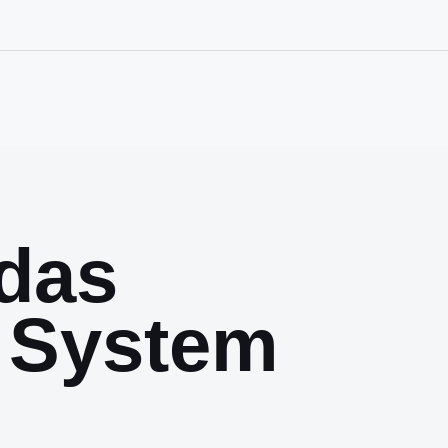
das
 System