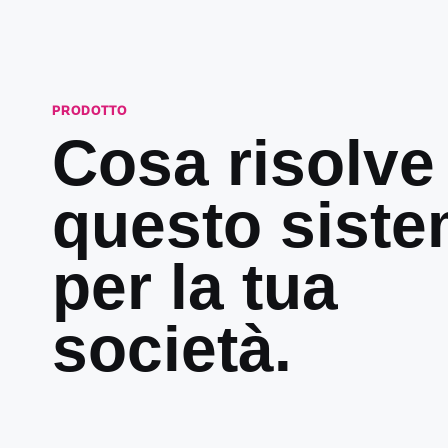
PRODOTTO
Cosa risolve
questo sist
per la tua
società.