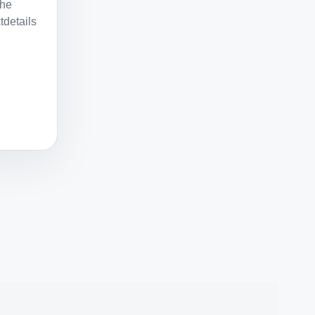
che
details