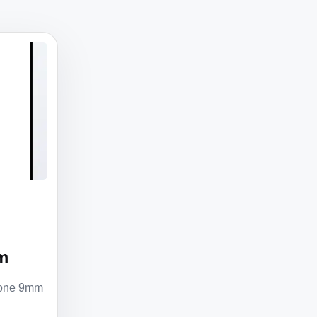
m
rone 9mm
.