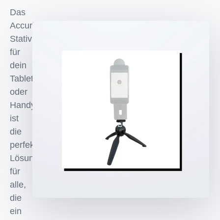
Das
Accurize
Stativ
für
dein
Tablet
oder
Handy
ist
die
perfekte
Lösung
für
alle,
die
ein