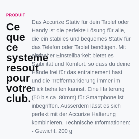
PRODUIT
Das Accurize Stativ für dein Tablet oder
Ce
Handy ist die perfekte Lösung für alle,
que
die ein stabiles und bequemes Stativ für
ce
das Telefon oder Tablet benötigen. Mit
systeme
einfacher Einstellbarkeit bietet es
Stabilität und Komfort, so dass du deine
resout
Hände frei für das entrainement hast
pour
und die Treffermarkierung immer im
votre
Blick behalten kannst. Eine Halterung
club.
(50 bis ca. 80mm) für Smartphone ist
inbegriffen. Ausserdem lässt es sich
perfekt mit der Accurize Halterung
kombinieren. Technische Informationen:
- Gewicht: 200 g