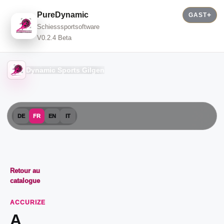
PureDynamic
GAST
Schiesssportsoftware
V0.2.4 Beta
Dynamic Sports Gilgen
DE
FR
EN
IT
Retour au
catalogue
ACCURIZE
A