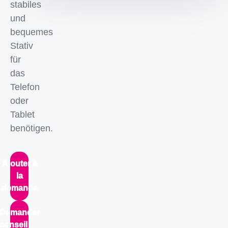
stabiles
und
bequemes
Stativ
für
das
Telefon
oder
Tablet
benötigen.
Ajouter à
la
demande
Demander
conseil