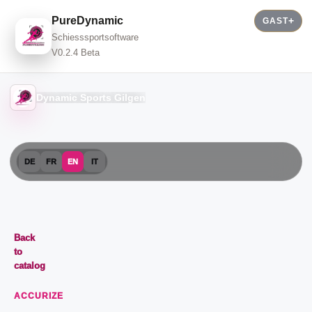
PureDynamic
GAST
Schiesssportsoftware
V0.2.4 Beta
Dynamic Sports Gilgen
DE
FR
EN
IT
Back
to
catalog
ACCURIZE