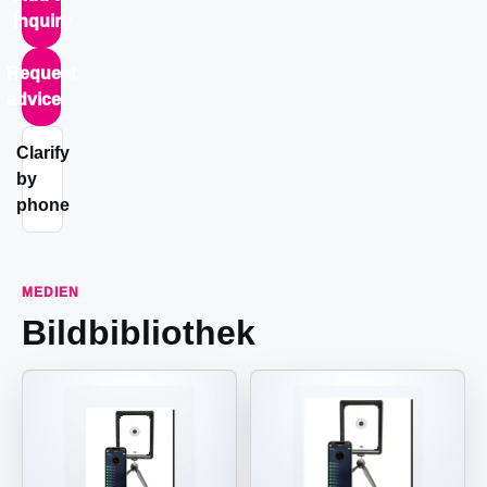
inquiry
Request
advice
Clarify
by
phone
MEDIEN
Bildbibliothek